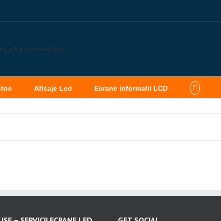
stoc
Afisaje Led
Ecrane informatii LCD
SE – SERVICII ECRANE LED
GET SOCIAL