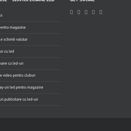
ii
entru magazine
e schimb valutar
ri cu led
ane cu led-uri
e video pentru cluburi
ay-uri led pentru magazine
ri publicitare cu led-uri