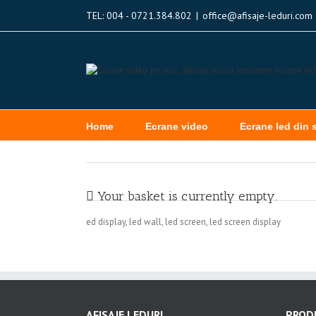
TEL: 004 - 0721.384.802
|
office@afisaje-leduri.com
Home
Ecrane video
Ecrane led din 
Your basket is currently empty.
ed display, led wall, led screen, led screen display
AFISAJE LEDURI
PRODU