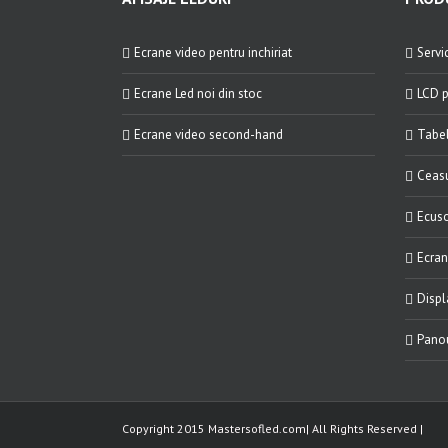
Ecrane video pentru inchiriat
Servic
Ecrane Led noi din stoc
LCD p
Ecrane video second-hand
Tabel
Ceasu
Ecuso
Ecran
Displ
Panou
Copyright 2015 Mastersofled.com| All Rights Reserved |