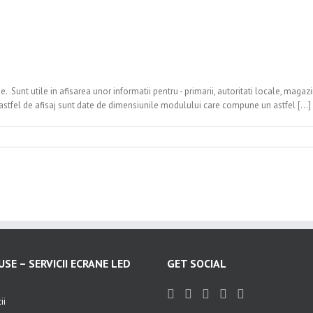
nt utile in afisarea unor informatii pentru - primarii, autoritati locale, magazine, 
 astfel de afisaj sunt date de dimensiunile modulului care compune un astfel [...]
SE – SERVICII ECRANE LED
GET SOCIAL
ii