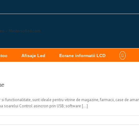
stoc
Afisaje Led
Ecrane informatii LCD
ne
 si functionalitate, sunt ideale pentru vitrine de magazine, farmacii, case de amane
na soarelui Control asincron prin USB; software [...]