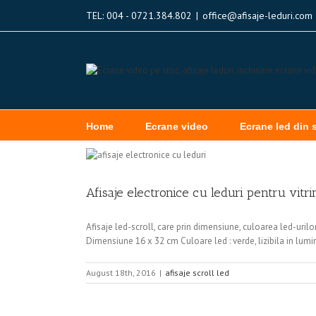
TEL: 004 - 0721.384.802
|
office@afisaje-leduri.com
Home
Ecrane video
Ecrane led din 
Afisaje electronice cu leduri pentru vitri
Afisaje led-scroll, care prin dimensiune, culoarea led-urilor
Dimensiune 16 x 32 cm Culoare led : verde, lizibila in lumi
August 18th, 2016
|
afisaje scroll led