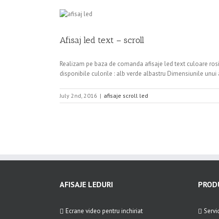
Afisaj led text – scroll
Realizam pe baza de comanda afisaje led text culoare rosie. Su
disponibile culorile : alb verde albastru Dimensiunile unui
July 2nd, 2016
|
afisaje scroll led
AFISAJE LEDURI
PRODU
Ecrane video pentru inchiriat
Servic