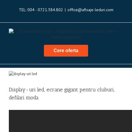
TEL: 004 - 0721.384.802
|
office@afisaje-leduri.com
Cere oferta
View
Larger
Image
Display-uri led, ecrane gigant pentru cluburi,
defilari moda