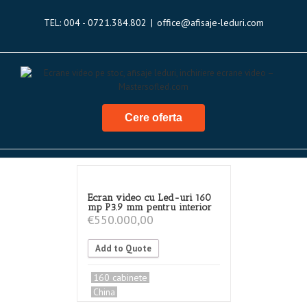
TEL: 004 - 0721.384.802
|
office@afisaje-leduri.com
Cere oferta
Ecran video cu Led-uri 160
mp P3.9 mm pentru interior
€
550.000,00
Add to Quote
160 cabinete
China