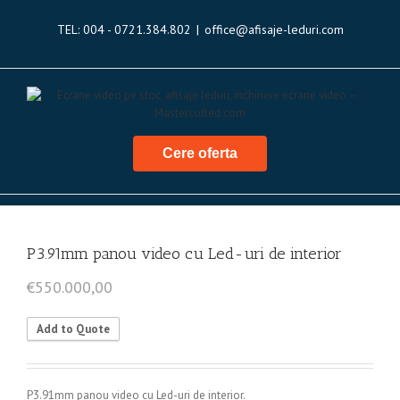
TEL: 004 - 0721.384.802
|
office@afisaje-leduri.com
Cere oferta
P3.91mm panou video cu Led-uri de interior
€
550.000,00
Add to Quote
P3.91mm panou video cu Led-uri de interior.