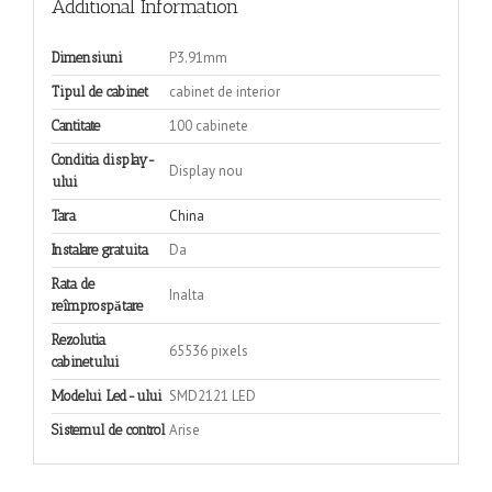
Additional Information
P3.91mm
Dimensiuni
cabinet de interior
Tipul de cabinet
100 cabinete
Cantitate
Conditia display-
Display nou
ului
China
Tara
Da
Instalare gratuita
Rata de
Inalta
reîmprospătare
Rezolutia
65536 pixels
cabinetului
SMD2121 LED
Modelui Led-ului
Arise
Sistemul de control