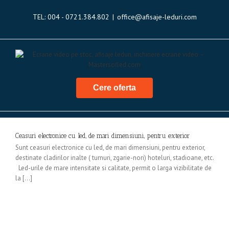
TEL: 004 - 0721.384.802
|
office@afisaje-leduri.com
Cere oferta
Ceasuri electronice cu led, de mari dimensiuni, pentru exterior
Sunt ceasuri electronice cu led, de mari dimensiuni, pentru exterior,
destinate cladirilor inalte ( turnuri, zgarie-nori) hoteluri, stadioane, etc.
Led-urile de mare intensitate si calitate, permit o larga vizibilitate de
la [...]