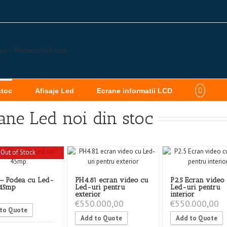
stoc
Afisaje Led
Ecrane informatii LCD
ane Led noi din stoc
Out of Stock
 – Podea cu Led-
PH4.81 ecran video cu
P2.5 Ecran video
 45mp
Led-uri pentru
Led-uri pentru
exterior
interior
€
550.000,00
€
550.000,00
to Quote
Add to Quote
Add to Quote