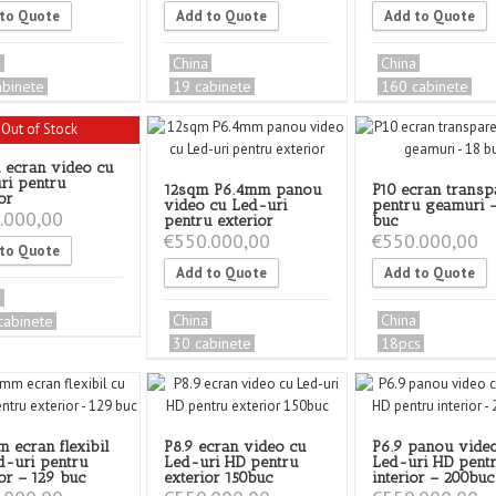
to Quote
Add to Quote
Add to Quote
a
China
China
abinete
19 cabinete
160 cabinete
Out of Stock
ecran video cu
ri pentru
12sqm P6.4mm panou
P10 ecran transp
or
video cu Led-uri
pentru geamuri –
.000,00
pentru exterior
buc
€
550.000,00
€
550.000,00
to Quote
Add to Quote
Add to Quote
a
China
China
cabinete
30 cabinete
18pcs
m ecran flexibil
P8.9 ecran video cu
P6.9 panou vide
d-uri pentru
Led-uri HD pentru
Led-uri HD pent
or – 129 buc
exterior 150buc
interior – 200buc