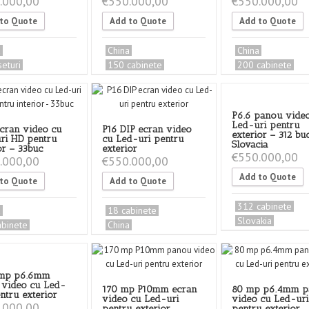
.000,00
€
550.000,00
€
550.000,00
to Quote
Add to Quote
Add to Quote
a
China
China
eturi
150 cabinete
200 cabinete
P6.6 panou vide
Led-uri pentru
ecran video cu
P16 DIP ecran video
exterior – 312 bu
ri HD pentru
cu Led-uri pentru
Slovacia
or – 33buc
exterior
€
550.000,00
.000,00
€
550.000,00
Add to Quote
to Quote
Add to Quote
312 cabinete
a
18 cabinete
Slovakia
abinete
China
 mp p6.6mm
 video cu Led-
170 mp P10mm ecran
80 mp p6.4mm p
ntru exterior
video cu Led-uri
video cu Led-uri
.000,00
pentru exterior
pentru exterior