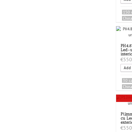
150 
Chin
PH4.8
Led-u
interi
€
550
Add 
30 c
Chin
P12mm
cu Le
exteri
€
550