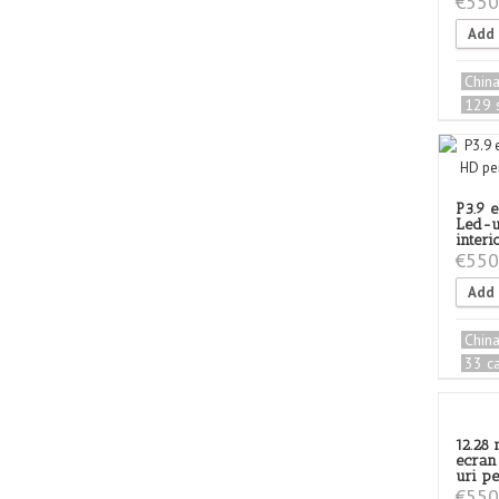
€
550
Add 
Chin
129 s
P3.9 
Led-u
interi
€
550
Add 
Chin
33 c
12.28
ecran
uri pe
€
550