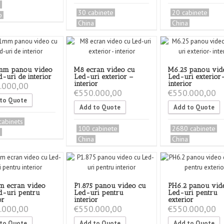
a
30 cabinete
20 cabinete
p
China
China
mm panou video
M8 ecran video cu
M6.25 panou vid
-uri de interior
Led-uri exterior –
Led-uri exterior
interior
interior
.000,00
€
550.000,00
€
550.000,00
to Quote
Add to Quote
Add to Quote
cabinets
100 cabinete
2680 cabinete
a
China
China
m ecran video
P1.875 panou video cu
PH6.2 panou vid
d-uri pentru
Led-uri pentru
Led-uri pentru
or
interior
exterior
.000,00
€
550.000,00
€
550.000,00
to Quote
Add to Quote
Add to Quote