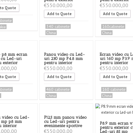
€
550.000,00
€
550.000,00
to Quote
Add to Quote
Add to Quote
abinete
340 cabinete
160cabinete
akia
China
China
 p8 mm ecran
Panou video cu Led-
Ecran video cu 
 cu Led-uri
uri 230 mp P4.8 mm
uri 160 mp P3.9
u exterior
pentru interior
pentru interior
.000,00
€
550.000,00
€
550.000,00
to Quote
Add to Quote
Add to Quote
abinete
460 cabinete
160 cabinete
a
China
China
 video cu Led-
P12,5 mm panou video
8 mp p8 mm
cu Led-uri pentru
P8.9 mm ecran v
 interior
evenimente sportive
pentru exterior 
.000,00
€
550.000,00
Led-uri 85 mp