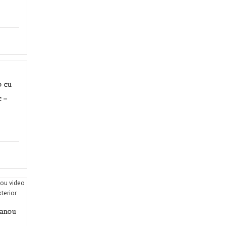
o cu
c –
anou