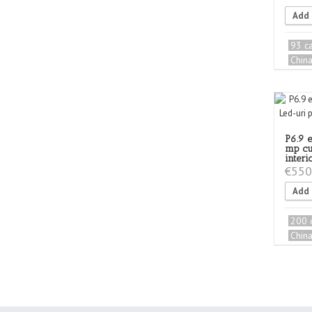
Add 
93 c
Chin
P6.9 
mp cu
interi
€
550
Add 
200 
Chin