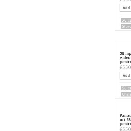
Add 
30 c
Slov
28 mp
video
pentr
€
550
Add 
56 c
Chin
Panou
uri 3
pentru
€
550