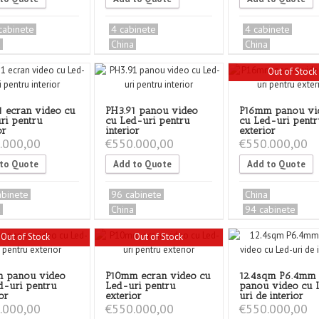
cabinete
4 cabinete
4 cabinete
a
China
China
Out of Stock
1 ecran video cu
PH3.91 panou video
P16mm panou vi
ri pentru
cu Led-uri pentru
cu Led-uri pentr
or
interior
exterior
.000,00
€
550.000,00
€
550.000,00
to Quote
Add to Quote
Add to Quote
abinete
96 cabinete
China
a
China
94 cabinete
Out of Stock
Out of Stock
 panou video
P10mm ecran video cu
12.4sqm P6.4mm
d-uri pentru
Led-uri pentru
panou video cu 
or
exterior
uri de interior
.000,00
€
550.000,00
€
550.000,00