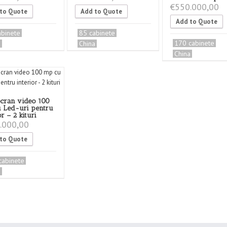
€
550.000,00
to Quote
Add to Quote
Add to Quote
abinete
85 cabinete
170 cabinete
a
China
China
ecran video 100
 Led-uri pentru
or – 2 kituri
.000,00
to Quote
cabinete
a