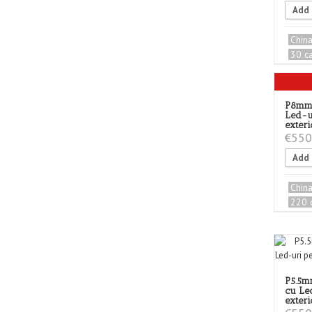
Add 
Chin
30 c
P8mm 
Led-u
exteri
€
550
Add 
Chin
220 
P5.5m
cu Le
exteri