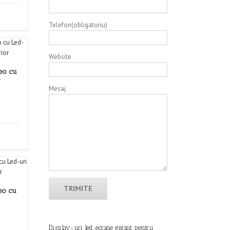
Telefon(obligatoriu)
Website
eo cu
-
Mesaj
eo cu
Display-uri led, ecrane gigant pentru