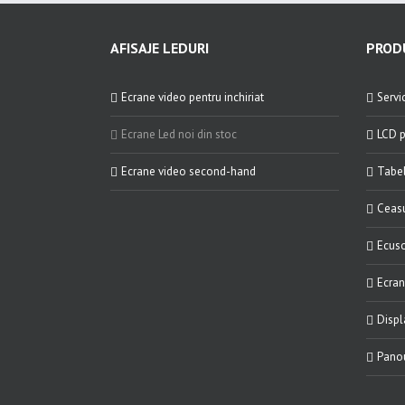
AFISAJE LEDURI
PRODU
Ecrane video pentru inchiriat
Servic
Ecrane Led noi din stoc
LCD p
Ecrane video second-hand
Tabel
Ceasu
Ecuso
Ecran
Displ
Panou