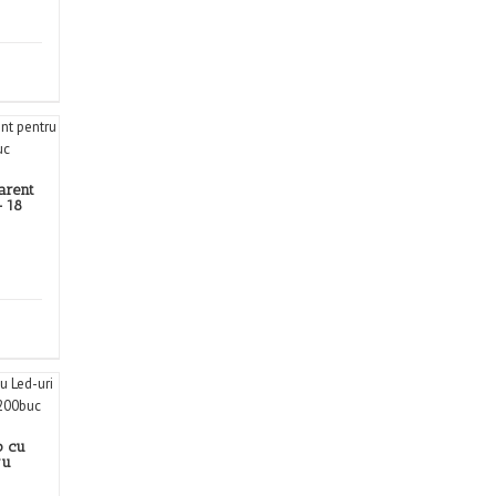
arent
 18
o cu
ru