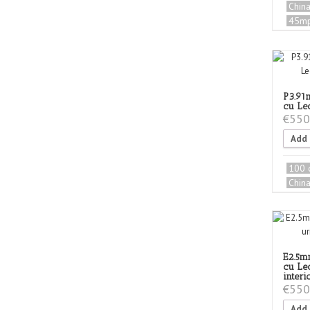
Chin
45m
P3.91
cu Led
€
550
Add 
100 
Chin
E2.5m
cu Le
interi
€
550
Add 