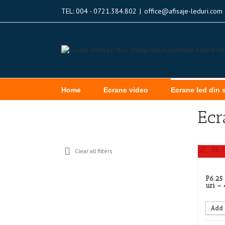
TEL: 004 - 0721.384.802
|
office@afisaje-leduri.com
Home
Ecrane video
Ecrane led din 
Ecr
Clear all filters
P6.25
uri –
Add 