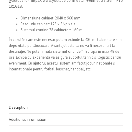
[youtube id=”https://www.youtube.com/watch?Perimetru sistem P16
1R1G1B.
Dimensiune cabinet: 2048 x 960 mm
Rezolutie cabinet: 128 x 56 pixels
Sistemul conține 78 cabinete = 160 m
În cazul în care este necesar, putem extinde la 480 m. Cabinetele sunt
depozitate pe cărucioare. Avantajul este ca nu va fi necesar lift la
destinație. Ne putem muta sistemul oriunde în Europa în max 48 de
ore. Echipa cu experienta va asigura suportul tehnic și logistic pentru
eveniment.
Cu ajutorul acestui sistem am făcut jocuri naționale și
internaționale pentru fotbal, baschet, handbal, etc.
Description
Additional information