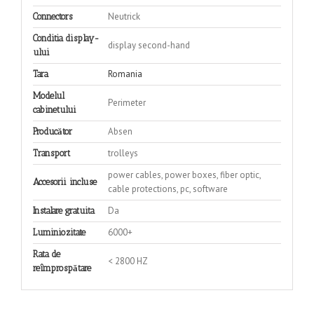
Neutrick
Connectors
Conditia display-
display second-hand
ului
Romania
Tara
Modelul
Perimeter
cabinetului
Absen
Producător
trolleys
Transport
power cables, power boxes, fiber optic,
Accesorii incluse
cable protections, pc, software
Da
Instalare gratuita
6000+
Luminiozitate
Rata de
< 2800 HZ
reîmprospătare