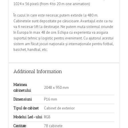
1024 x 56 pixeli (from 4 to 20 m one animation)
În cazul în care este necesar, putem extinde la 480 m.
Cabinetele sunt depozitate pe cărucioare. Avantajul este ca nu
va fi necesar lift la destinație. Ne putem muta sistemul oriunde
în Europa în max 48 de ore. Echipa cu experienta va asigura
suportul tehnic și logistic pentru eveniment.
Cu ajutorul acestui
sistem am făcut jocuri naționale și internaționale pentru fotbal,
baschet, handbal, etc.
Additional Information
Marimea
2048 x 950 mm
cabinetului
P16 mm
Dimensiuni
Cabinet de exterior
Tipul de cabinet
RGB
Modelui Led-ului
78 cabinete
Cantitate