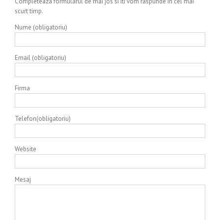
Completeaza formularul de mai jos si iti vom raspunde in cel mai
scurt timp.
Nume (obligatoriu)
Email (obligatoriu)
Firma
Telefon(obligatoriu)
Website
Mesaj