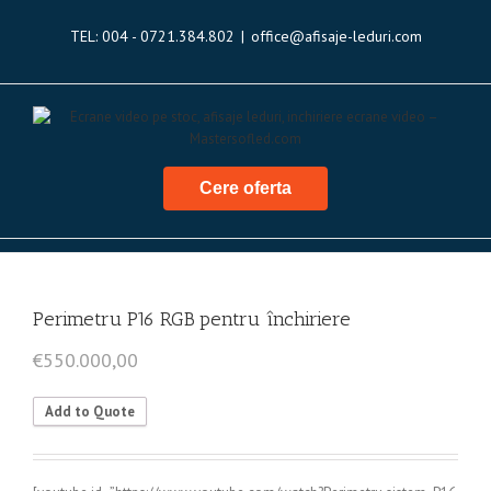
TEL: 004 - 0721.384.802
|
office@afisaje-leduri.com
Cere oferta
Perimetru P16 RGB pentru închiriere
€
550.000,00
Add to Quote