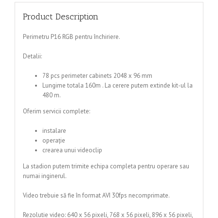
Product Description
Perimetru P16 RGB pentru închiriere.
Detalii:
78 pcs perimeter cabinets 2048 x 96 mm
Lungime totala 160m . La cerere putem extinde kit-ul la
480 m.
Oferim servicii complete:
instalare
operație
crearea unui videoclip
La stadion putem trimite echipa completa pentru operare sau
numai inginerul.
Video trebuie să fie în format AVI 30fps necomprimate.
Rezolutie video: 640 x 56 pixeli, 768 x 56 pixeli, 896 x 56 pixeli,