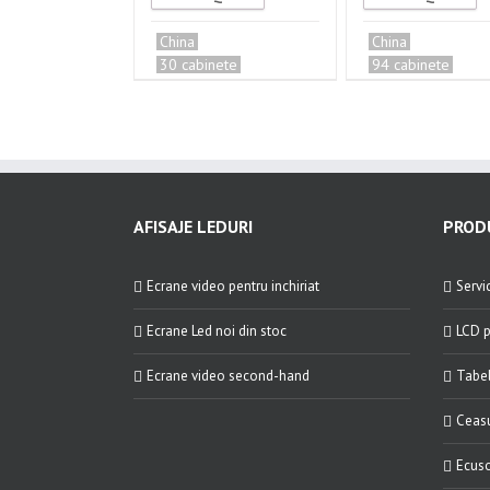
China
China
30 cabinete
94 cabinete
AFISAJE LEDURI
PRODU
Ecrane video pentru inchiriat
Servic
Ecrane Led noi din stoc
LCD p
Ecrane video second-hand
Tabel
Ceasu
Ecuso