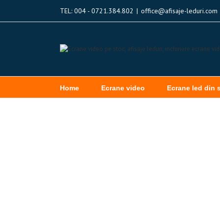
TEL: 004 - 0721.384.802
|
office@afisaje-leduri.com
Home
Ecrane video
Ecrane led din 