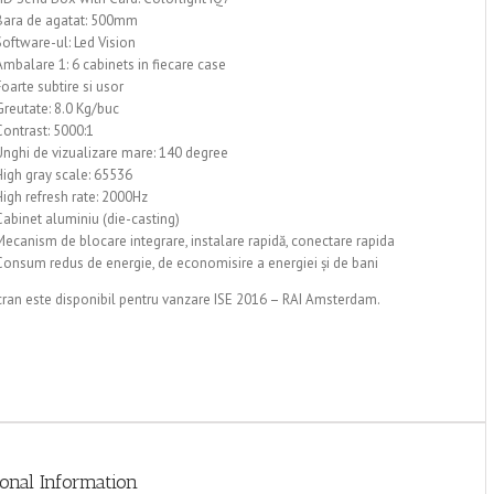
Bara de agatat: 500mm
Software-ul: Led Vision
Ambalare 1: 6 cabinets in fiecare case
Foarte subtire si usor
Greutate: 8.0 Kg/buc
Contrast: 5000:1
Unghi de vizualizare mare: 140 degree
High gray scale: 65536
High refresh rate: 2000Hz
Cabinet aluminiu (die-casting)
Mecanism de blocare integrare, instalare rapidă, conectare rapida
Consum redus de energie, de economisire a energiei și de bani
cran este disponibil pentru vanzare ISE 2016 – RAI Amsterdam.
ional Information