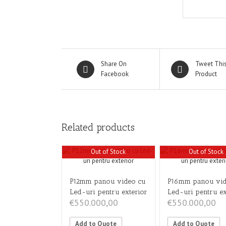
Share On
Tweet Thi
Facebook
Product
Related products
Out of Stock
Out of Stock
P12mm panou video cu
P16mm panou vid
Led-uri pentru exterior
Led-uri pentru ex
€
550.000,00
€
550.000,00
Add to Quote
Add to Quote