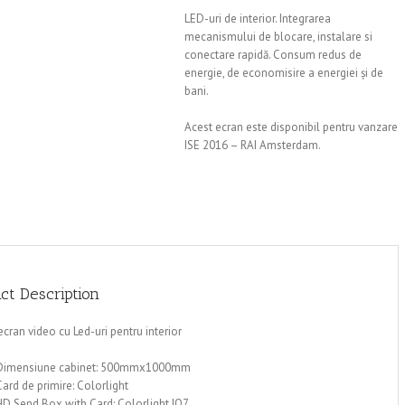
LED-uri de interior. Integrarea
mecanismului de blocare, instalare si
conectare rapidă. Consum redus de
energie, de economisire a energiei și de
bani.
Acest ecran este disponibil pentru vanzare
ISE 2016 – RAI Amsterdam.
ct Description
cran video cu Led-uri pentru interior
Dimensiune cabinet: 500mmx1000mm
Card de primire: Colorlight
HD Send Box with Card: Colorlight IQ7