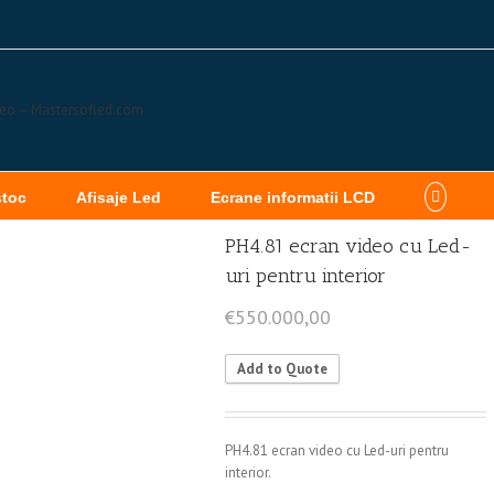
stoc
Afisaje Led
Ecrane informatii LCD
PH4.81 ecran video cu Led-
uri pentru interior
€
550.000,00
Add to Quote
PH4.81 ecran video cu Led-uri pentru
interior.