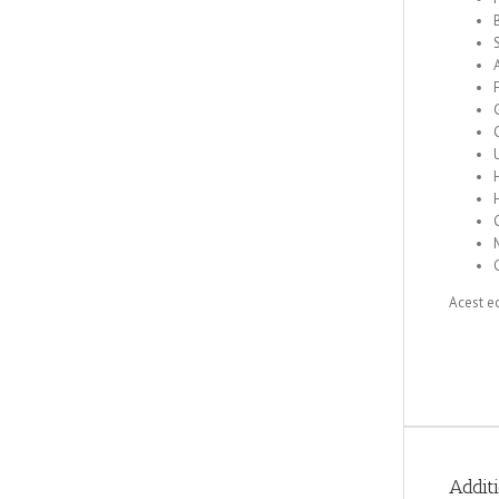
Acest e
Addit