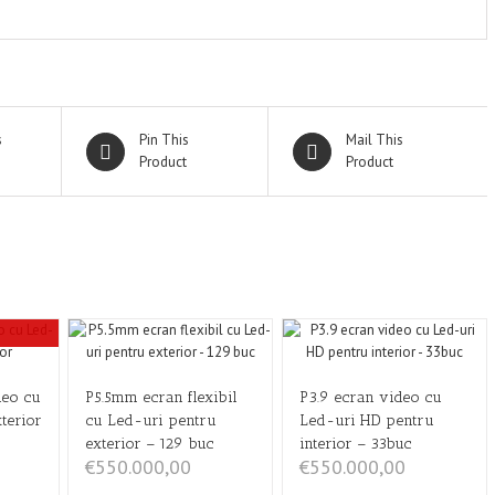
s
Pin This
Mail This
Product
Product
eo cu
P5.5mm ecran flexibil
P3.9 ecran video cu
terior
cu Led-uri pentru
Led-uri HD pentru
exterior – 129 buc
interior – 33buc
€
550.000,00
€
550.000,00