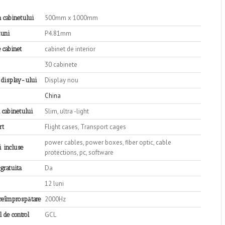
500mm x 1000mm
 cabinetului
P4.81mm
iuni
cabinet de interior
 cabinet
30 cabinete
Display nou
a display-ului
China
Slim, ultra -light
 cabinetului
Flight cases, Transport cages
rt
power cables, power boxes, fiber optic, cable
i incluse
protections, pc, software
Da
 gratuita
12 luni
2000Hz
 reîmprospătare
GCL
 de control