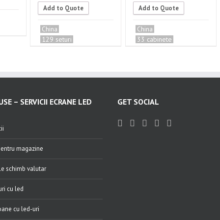
Add to Quote
Add to Quote
China
China
129 seturi
33 cabinete
SE – SERVICII ECRANE LED
GET SOCIAL
ii
entru magazine
e schimb valutar
ri cu led
ane cu led-uri