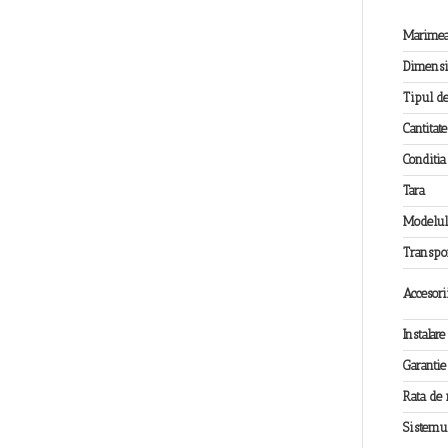
Marimea
Dimens
Tipul de
Cantitate
Conditi
Tara
Modelul
Transpo
Accesori
Instalare
Garantie
Rata de
Sistemul